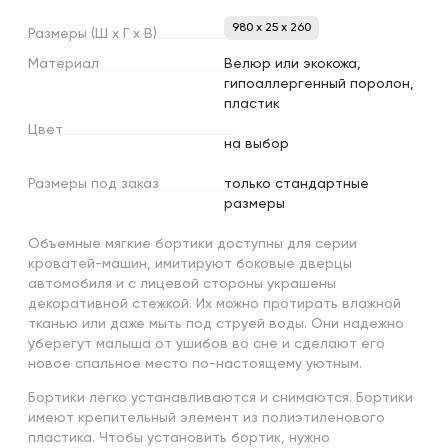
980 x 25 x 260
Размеры
(Ш
х
Г
х
В)
Материал
Велюр или экокожа,
гипоаллергенный поролон,
пластик
Цвет
на выбор
Размеры
под
заказ
только стандартные
размеры
Объемные мягкие бортики доступны для серии
кроватей-машин, имитируют боковые дверцы
автомобиля и с лицевой стороны украшены
декоративной стежкой. Их можно протирать влажной
тканью или даже мыть под струей воды. Они надежно
уберегут малыша от ушибов во сне и сделают его
новое спальное место по-настоящему уютным.
Бортики легко устанавливаются и снимаются. Бортики
имеют крепительный элемент из полиэтиленового
пластика. Чтобы установить бортик, нужно