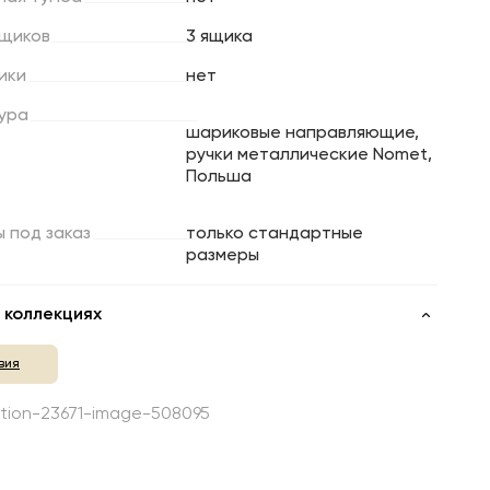
щиков
3 ящика
ики
нет
ура
шариковые направляющие,
ручки металлические Nomet,
Польша
ы
под
заказ
только стандартные
размеры
 коллекциях
вия