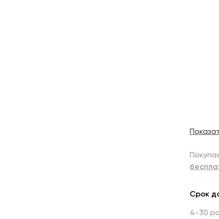
Показа
Покупая
беспла
Срок д
4-30 р