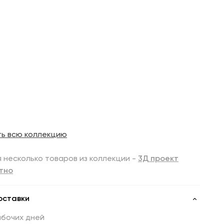
ть всю коллекцию
 несколько товаров из коллекции -
3Д проект
тно
оставки
абочих дней