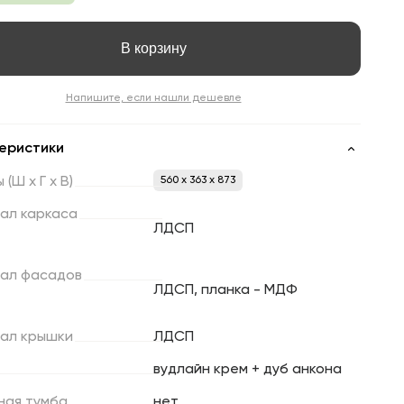
В корзину
Напишите, если нашли дешевле
еристики
ы
(Ш
х
Г
х
В)
560 x 363 x 873
ал
каркаса
ЛДСП
ал
фасадов
ЛДСП, планка - МДФ
ал
крышки
ЛДСП
вудлайн крем + дуб анкона
ная
тумба
нет