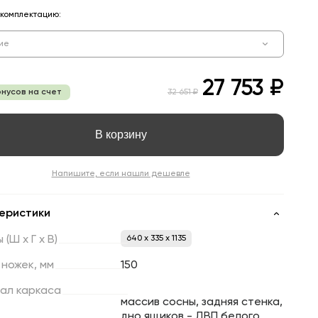
комплектацию:
ие
27 753 ₽
онусов на счет
32 651 ₽
В корзину
Напишите, если нашли дешевле
еристики
ы
(Ш
х
Г
х
В)
640 x 335 x 1135
ножек,
мм
150
ал
каркаса
массив сосны, задняя стенка,
дно ящиков - ДВП белого