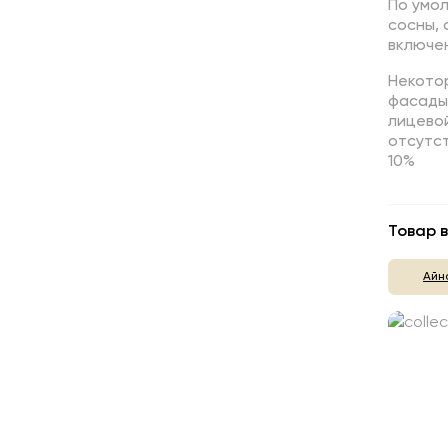
По умо
сосны,
включен
Некотор
фасады,
лицево
отсутст
10%
Товар в
Айн