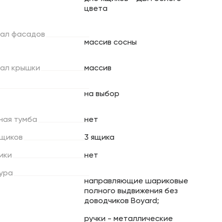
цвета
ал
фасадов
массив сосны
ал
крышки
массив
на выбор
ная
тумба
нет
щиков
3 ящика
ики
нет
ура
направляющие шариковые
полного выдвижения без
доводчиков Boyard;
ручки - металлические