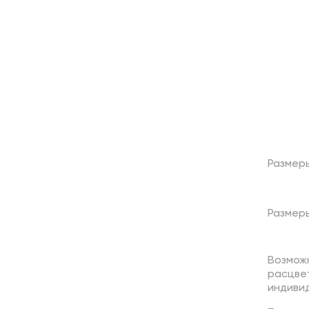
Размер
Размеры
Возмож
расцве
индивид