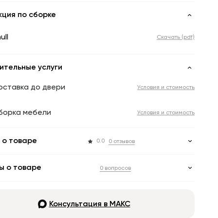
кция по сборке
ull
Скачать (pdf)
ительные услуги
оставка до двери
Условия и стоимость
борка мебели
Условия и стоимость
 о товаре
0.0
0 отзывов
ы о товаре
0 вопросов
Консультация в МАКС