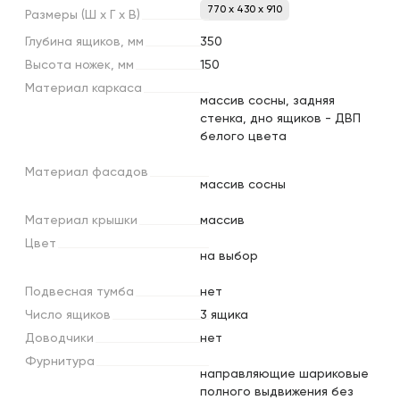
770 x 430 x 910
Размеры
(Ш
х
Г
х
В)
Глубина
ящиков,
мм
350
Высота
ножек,
мм
150
Материал
каркаса
массив сосны, задняя
стенка, дно ящиков - ДВП
белого цвета
Материал
фасадов
массив сосны
Материал
крышки
массив
Цвет
на выбор
Подвесная
тумба
нет
Число
ящиков
3 ящика
Доводчики
нет
Фурнитура
направляющие шариковые
полного выдвижения без