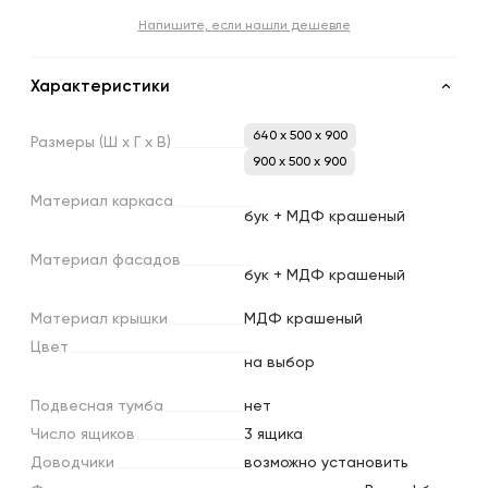
Напишите, если нашли дешевле
Характеристики
640 x 500 x 900
Размеры
(Ш
х
Г
х
В)
900 x 500 x 900
Материал
каркаса
бук + МДФ крашеный
Материал
фасадов
бук + МДФ крашеный
Материал
крышки
МДФ крашеный
Цвет
на выбор
Подвесная
тумба
нет
Число
ящиков
3 ящика
Доводчики
возможно установить