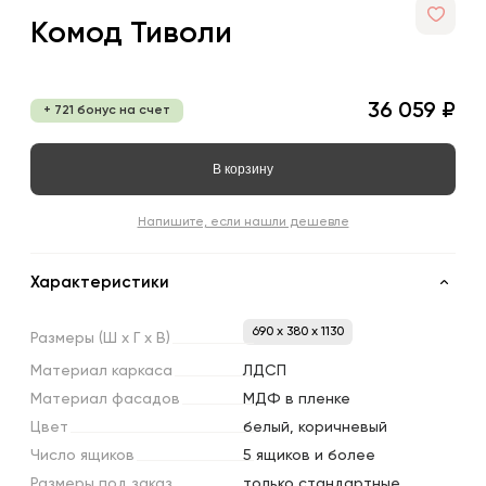
Комод Тиволи
36 059 ₽
+ 721 бонус на счет
В корзину
Напишите, если нашли дешевле
Характеристики
690 x 380 x 1130
Размеры
(Ш
х
Г
х
В)
Материал
каркаса
ЛДСП
Материал
фасадов
МДФ в пленке
Цвет
белый, коричневый
Число
ящиков
5 ящиков и более
Размеры
под
заказ
только стандартные