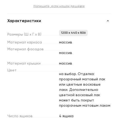
Напишите, если нашли дешевле
Характеристики
1200 x 440 x 806
Размеры
(Ш
х
Г
х
В)
Материал
каркаса
массив
Материал
фасадов
массив
Материал
крышки
массив
Цвет
на выбор. Отделка:
прозрачный матовый лак
или цветные восковые
лаки. Дополнительно
цветной восковый лак
может быть покрыт
прозрачным матовым лаком
Число
ящиков
4 ящика