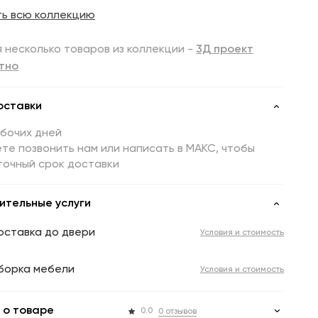
ть всю коллекцию
 несколько товаров из коллекции -
3Д проект
тно
оставки
абочих дней
те позвонить нам или написать в МАКС, чтобы
точный срок доставки
ительные услуги
оставка до двери
Условия и стоимость
борка мебели
Условия и стоимость
 о товаре
0.0
0 отзывов