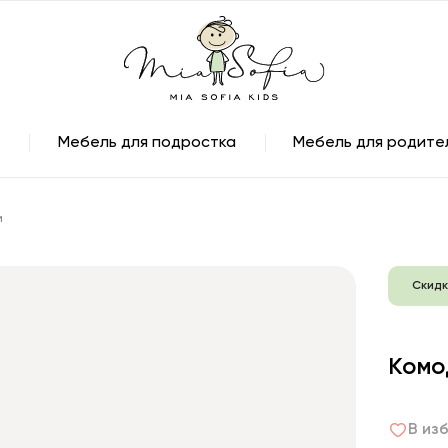
Мебель для подростка
Мебель для родите
м
Скидк
Комо
В из