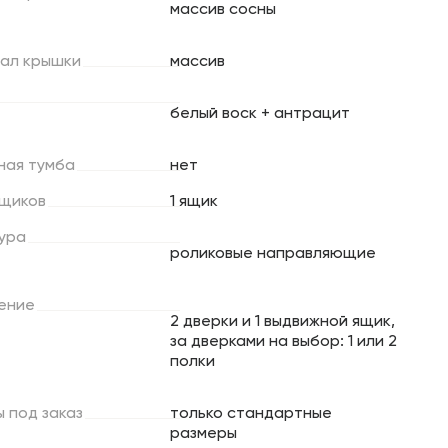
массив сосны
ал
крышки
массив
белый воск + антрацит
ная
тумба
нет
щиков
1 ящик
ура
роликовые направляющие
ение
2 дверки и 1 выдвижной ящик,
за дверками на выбор: 1 или 2
полки
ы
под
заказ
только стандартные
размеры