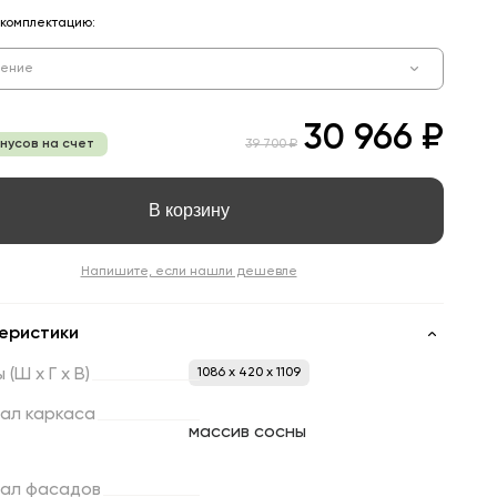
комплектацию:
нение
30 966 ₽
онусов на счет
39 700 ₽
В корзину
Напишите, если нашли дешевле
еристики
ы
(Ш
х
Г
х
В)
1086 x 420 x 1109
ал
каркаса
массив сосны
ал
фасадов