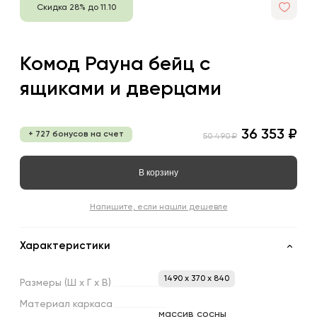
Скидка 28% до 11.10
Комод Рауна бейц с
ящиками и дверцами
36 353 ₽
+ 727 бонусов на счет
50 490 ₽
В корзину
Напишите, если нашли дешевле
Характеристики
1490 x 370 x 840
Размеры
(Ш
х
Г
х
В)
Материал
каркаса
массив сосны