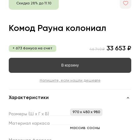
Скидка 28% до 11.10
Комод Рауна колониал
33 653 ₽
+ 673 бонуса на счет
46 740 ₽
В корзину
Напишите, если нашли дешевле
Характеристики
970 x 480 x 980
Размеры
(Ш
х
Г
х
В)
Материал
каркаса
массив сосны