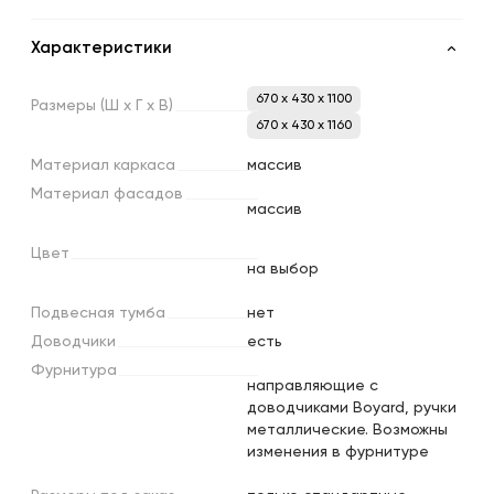
Характеристики
670 x 430 x 1100
Размеры
(Ш
х
Г
х
В)
670 x 430 x 1160
Материал
каркаса
массив
Материал
фасадов
массив
Цвет
на выбор
Подвесная
тумба
нет
Доводчики
есть
Фурнитура
направляющие с
доводчиками Boyard, ручки
металлические. Возможны
изменения в фурнитуре