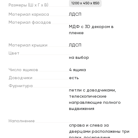
1200 x 450 x 850
Размеры
(Ш
х
Г
х
В)
Материал
каркаса
ЛДСП
Материал
фасадов
МДФ с 3D декором в
пленке
Материал
крышки
ЛДСП
Цвет
на выбор
Число
ящиков
4 ящика
Доводчики
есть
Фурнитура
петли с доводчиками,
телескопические
направляющие полного
выдвижения
Наполнение
справа и слева за
дверцами расположены три
полки, посередине