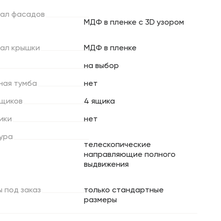
ал
фасадов
МДФ в пленке с 3D узором
ал
крышки
МДФ в пленке
на выбор
ная
тумба
нет
щиков
4 ящика
ики
нет
ура
телескопические
направляющие полного
выдвижения
ы
под
заказ
только стандартные
размеры