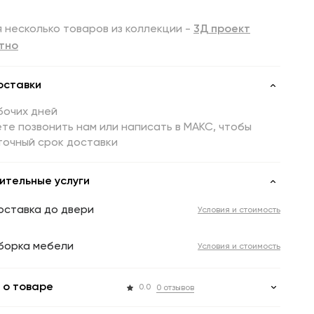
 несколько товаров из коллекции -
3Д проект
тно
оставки
бочих дней
те позвонить нам или написать в МАКС, чтобы
точный срок доставки
ительные услуги
оставка до двери
Условия и стоимость
борка мебели
Условия и стоимость
 о товаре
0.0
0 отзывов