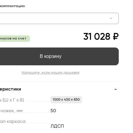
комплектацию:
31 028 ₽
онусов на счет
В корзину
Напишите, если нашли дешевле
еристики
ы
(Ш
х
Г
х
В)
1000 x 450 x 850
ножек,
мм
50
ал
каркаса
ЛДСП