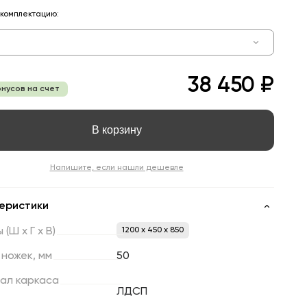
комплектацию:
38 450 ₽
онусов на счет
В корзину
Напишите, если нашли дешевле
еристики
ы
(Ш
х
Г
х
В)
1200 x 450 x 850
ножек,
мм
50
ал
каркаса
ЛДСП