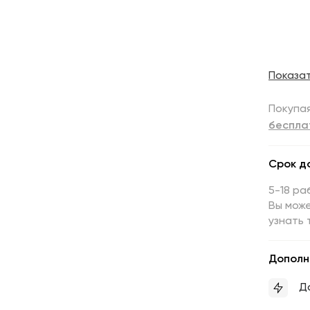
Показа
Покупая
беспла
Срок д
5-18 ра
Вы може
узнать 
Дополн
Д