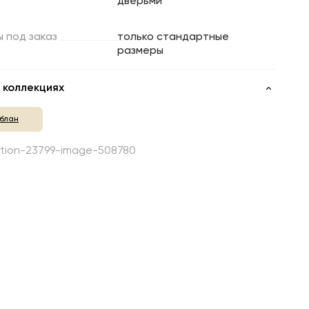
дверьми
ы
под
заказ
только стандартные
размеры
 коллекциях
блан