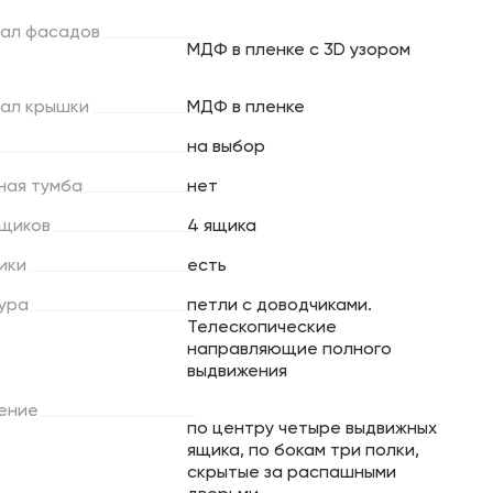
ал
фасадов
МДФ в пленке с 3D узором
ал
крышки
МДФ в пленке
на выбор
ная
тумба
нет
щиков
4 ящика
ики
есть
ура
петли с доводчиками.
Телескопические
направляющие полного
выдвижения
ение
по центру четыре выдвижных
ящика, по бокам три полки,
скрытые за распашными