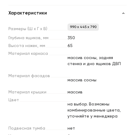
Характеристики
990 x 445 x 790
Размеры
(Ш
х
Г
х
В)
Глубина
ящиков,
мм
350
Высота
ножек,
мм
65
Материал
каркаса
массив сосны, задняя
стенка и дно ящиков ДВП
Материал
фасадов
массив сосны
Материал
крышки
массив
Цвет
на выбор. Возможны
комбинированные цвета,
уточняйте у менеджера
Подвесная
тумба
нет