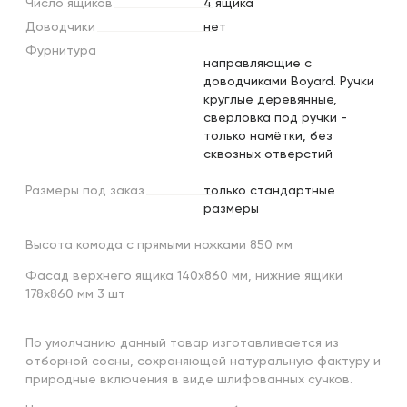
Число
ящиков
4 ящика
Доводчики
нет
Фурнитура
направляющие с
доводчиками Boyard. Ручки
круглые деревянные,
сверловка под ручки -
только намётки, без
сквозных отверстий
Размеры
под
заказ
только стандартные
размеры
Высота комода с прямыми ножками 850 мм
Фасад верхнего ящика 140х860 мм, нижние ящики
178х860 мм 3 шт
По умолчанию данный товар изготавливается из
отборной сосны, сохраняющей натуральную фактуру и
природные включения в виде шлифованных сучков.