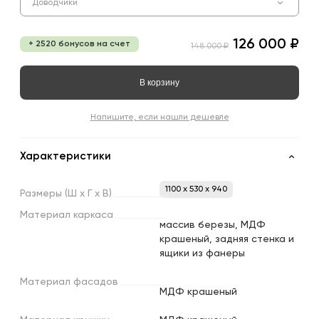
Доводчики
126 000 ₽
+ 2520 бонусов на счет
148 000 ₽
В корзину
Напишите, если нашли дешевле
Характеристики
1100 x 530 x 940
Размеры
(Ш
х
Г
х
В)
Материал
каркаса
массив березы, МДФ
крашеный, задняя стенка и
ящики из фанеры
Материал
фасадов
МДФ крашеный