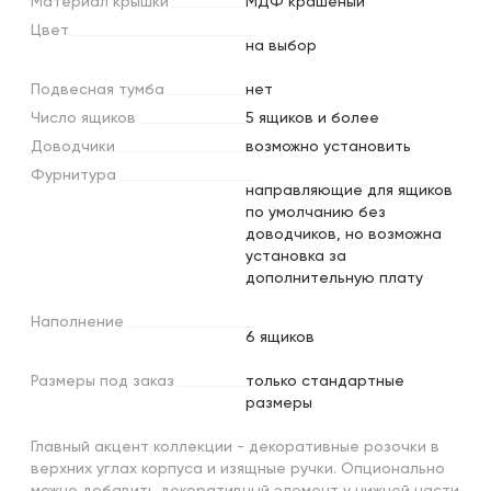
Материал
крышки
МДФ крашеный
Цвет
на выбор
Подвесная
тумба
нет
Число
ящиков
5 ящиков и более
Доводчики
возможно установить
Фурнитура
направляющие для ящиков
по умолчанию без
доводчиков, но возможна
установка за
дополнительную плату
Наполнение
6 ящиков
Размеры
под
заказ
только стандартные
размеры
Главный акцент коллекции - декоративные розочки в
верхних углах корпуса и изящные ручки. Опционально
можно добавить декоративный элемент у нижней части