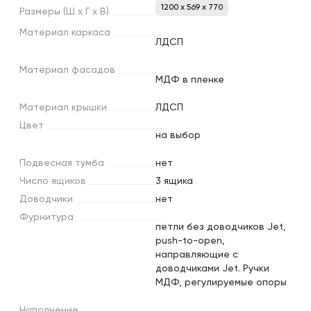
1200 x 569 x 770
Размеры
(Ш
х
Г
х
В)
Материал
каркаса
ЛДСП
Материал
фасадов
МДФ в пленке
Материал
крышки
ЛДСП
Цвет
на выбор
Подвесная
тумба
нет
Число
ящиков
3 ящика
Доводчики
нет
Фурнитура
петли без доводчиков Jet,
push-to-open,
направляющие с
доводчиками Jet. Ручки
МДФ, регулируемые опоры
Наполнение