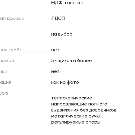
МДФ в пленке
ал
крышки
ЛДСП
на выбор
ная
тумба
нет
щиков
5 ящиков и более
ики
нет
ация
как на фото
ура
телескопические
направляющие полного
выдвижения без доводчиков,
металлические ручки,
регулируемые опоры