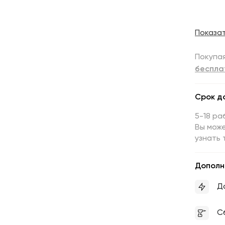
Показа
Покупая
беспла
Срок д
5-18 ра
Вы може
узнать 
Дополн
Д
С