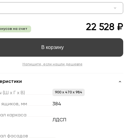
22 528 ₽
онусов на счет
В корзину
Напишите, если нашли дешевле
еристики
ы
(Ш
х
Г
х
В)
900 x 470 x 984
ящиков,
мм
384
ал
каркаса
ЛДСП
ал
фасадов