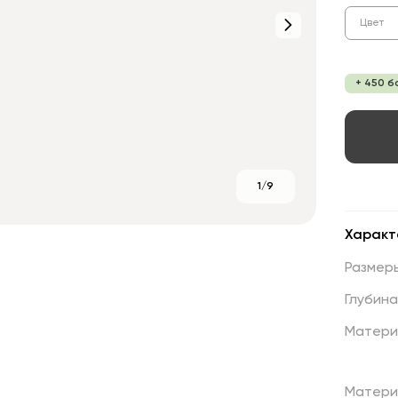
Цвет
+ 450 б
1/9
Характ
Размер
Глубина
Матери
Матери