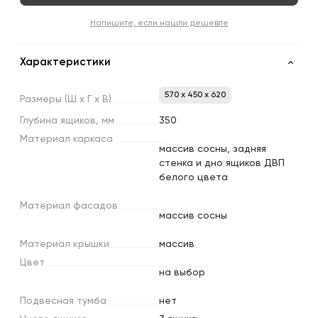
Напишите, если нашли дешевле
Характеристики
570 x 450 x 620
Размеры
(Ш
х
Г
х
В)
Глубина
ящиков,
мм
350
Материал
каркаса
массив сосны, задняя
стенка и дно ящиков ДВП
белого цвета
Материал
фасадов
массив сосны
Материал
крышки
массив
Цвет
на выбор
Подвесная
тумба
нет