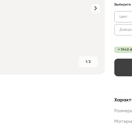
Выберите 
Цвет
Доводч
+ 1940 
1/2
Характ
Размер
Матери