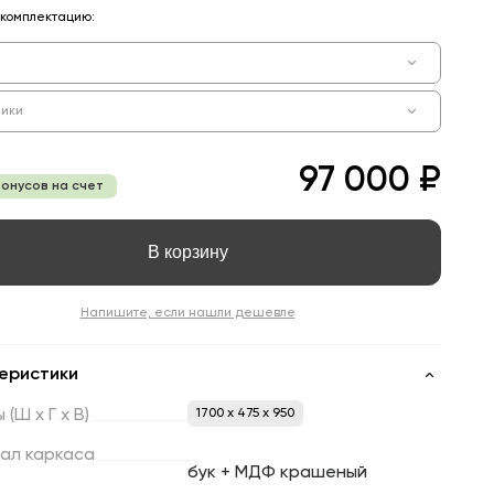
комплектацию:
ики
97 000 ₽
бонусов на счет
В корзину
Напишите, если нашли дешевле
еристики
ы
(Ш
х
Г
х
В)
1700 x 475 x 950
ал
каркаса
бук + МДФ крашеный