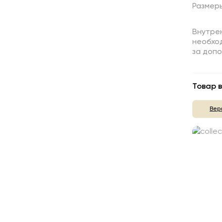
Размер
Внутрен
необход
за доп
Товар в
Вер