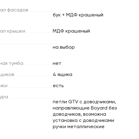
ал
фасадов
бук + МДФ крашеный
ал
крышки
МДФ крашеный
на выбор
ная
тумба
нет
щиков
4 ящика
ики
есть
ура
петли GTV с доводчиками,
направляющие Boyard без
доводчиков, возможна
установка с доводчиками
ручки металлические