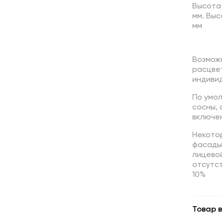
Высота 
мм. Выс
мм
Возмож
расцве
индивид
По умо
сосны,
включен
Некотор
фасады,
лицево
отсутст
10%
Товар в