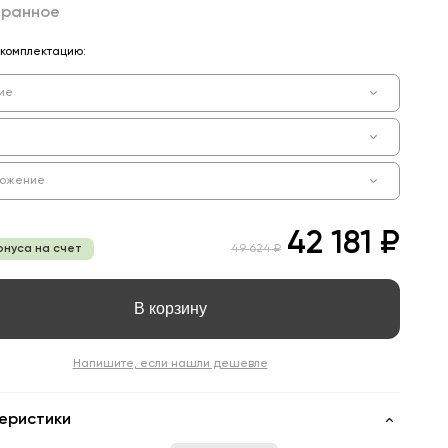
бранное
комплектацию:
ие
ложение
42 181 ₽
онуса на счет
49 624 ₽
В корзину
Напишите, если нашли дешевле
еристики