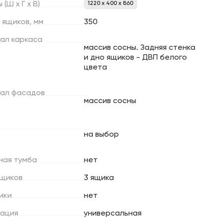
ы
(Ш
х
Г
х
В)
1220 x 400 x 860
ящиков,
мм
350
ал
каркаса
массив сосны. Задняя стенка
и дно ящиков - ДВП белого
цвета
ал
фасадов
массив сосны
на выбор
ная
тумба
нет
щиков
3 ящика
ики
нет
ация
универсальная