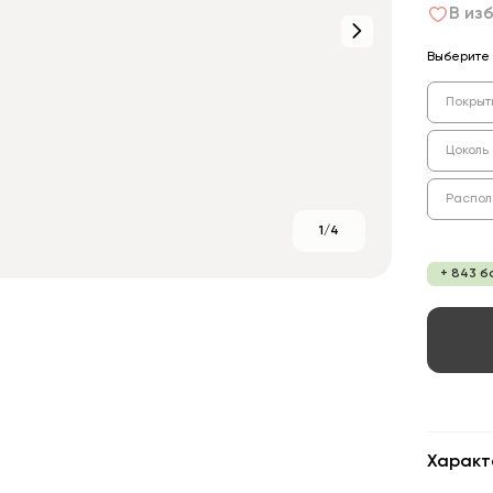
В из
Выберите 
Покрыт
Цоколь
Распо
1/4
+ 843 б
Характ