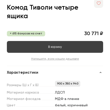
Комод Тиволи четыре
ящика
30 771 ₽
+ 615 бонусов на счет
В корзину
Напишите, если нашли дешевле
Характеристики
900 x 380 x 940
Размеры
(Ш
х
Г
х
В)
Материал
каркаса
ЛДСП
Материал
фасадов
МДФ в пленке
Цвет
белый, коричневый