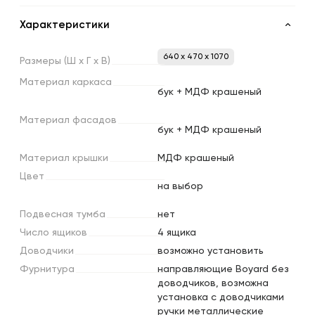
Характеристики
640 x 470 x 1070
Размеры
(Ш
х
Г
х
В)
Материал
каркаса
бук + МДФ крашеный
Материал
фасадов
бук + МДФ крашеный
Материал
крышки
МДФ крашеный
Цвет
на выбор
Подвесная
тумба
нет
Число
ящиков
4 ящика
Доводчики
возможно установить
Фурнитура
направляющие Boyard без
доводчиков, возможна
установка с доводчиками
ручки металлические