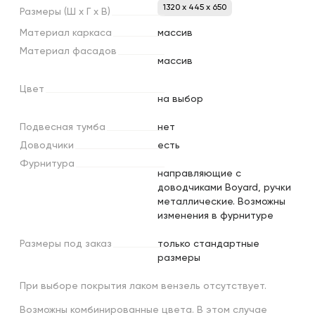
1320 x 445 x 650
Размеры
(Ш
х
Г
х
В)
Материал
каркаса
массив
Материал
фасадов
массив
Цвет
на выбор
Подвесная
тумба
нет
Доводчики
есть
Фурнитура
направляющие с
доводчиками Boyard, ручки
металлические. Возможны
изменения в фурнитуре
Размеры
под
заказ
только стандартные
размеры
При выборе покрытия лаком вензель отсутствует.
Возможны комбинированные цвета. В этом случае