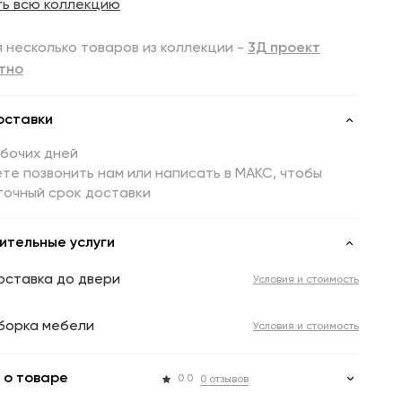
ть всю коллекцию
 несколько товаров из коллекции -
3Д проект
тно
оставки
абочих дней
те позвонить нам или написать в МАКС, чтобы
точный срок доставки
ительные услуги
оставка до двери
Условия и стоимость
борка мебели
Условия и стоимость
 о товаре
0.0
0 отзывов