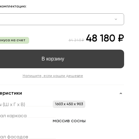
комплектацию:
48 180 ₽
онуса на счет
64 240 ₽
В корзину
Напишите, если нашли дешевле
еристики
ы
(Ш
х
Г
х
В)
1603 x 450 x 903
ал
каркаса
массив сосны
ал
фасадов