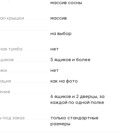
массив сосны
ал
крышки
массив
на выбор
ная
тумба
нет
щиков
5 ящиков и более
ики
нет
ация
как на фото
ение
6 ящиков и 2 дверцы, за
каждой по одной полке
ы
под
заказ
только стандартные
размеры