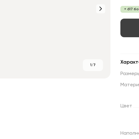
+ 617 б
Характ
1/7
Размер
Матери
Цвет
Наполн