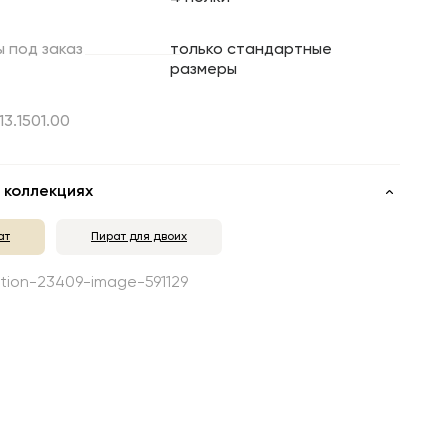
ы
под
заказ
только стандартные
размеры
13.1501.00
 коллекциях
ат
Пират для двоих