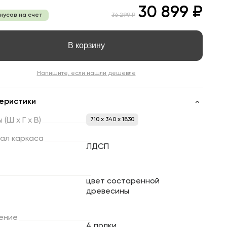
30 899 ₽
онусов на счет
36 299 ₽
В корзину
Напишите, если нашли дешевле
еристики
ы
(Ш
х
Г
х
В)
710 x 340 x 1830
ал
каркаса
ЛДСП
цвет состаренной
древесины
ение
4 полки