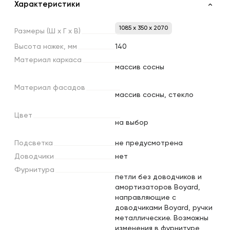
Характеристики
1085 x 350 x 2070
Размеры
(Ш
х
Г
х
В)
Высота
ножек,
мм
140
Материал
каркаса
массив сосны
Материал
фасадов
массив сосны, стекло
Цвет
на выбор
Подсветка
не предусмотрена
Доводчики
нет
Фурнитура
петли без доводчиков и
амортизаторов Boyard,
направляющие с
доводчиками Boyard, ручки
металлические. Возможны
изменения в фурнитуре