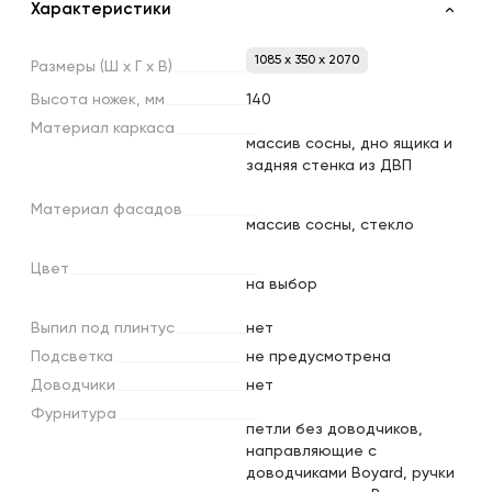
Характеристики
1085 x 350 x 2070
Размеры
(Ш
х
Г
х
В)
Высота
ножек,
мм
140
Материал
каркаса
массив сосны, дно ящика и
задняя стенка из ДВП
Материал
фасадов
массив сосны, стекло
Цвет
на выбор
Выпил
под
плинтус
нет
Подсветка
не предусмотрена
Доводчики
нет
Фурнитура
петли без доводчиков,
направляющие с
доводчиками Boyard, ручки