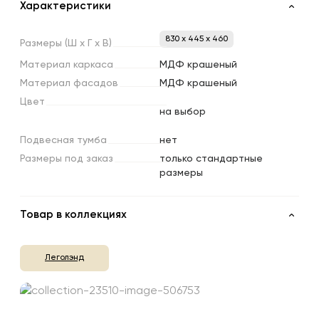
Характеристики
830 x 445 x 460
Размеры
(Ш
х
Г
х
В)
Материал
каркаса
МДФ крашеный
Материал
фасадов
МДФ крашеный
Цвет
на выбор
Подвесная
тумба
нет
Размеры
под
заказ
только стандартные
размеры
Товар в коллекциях
Леголэнд