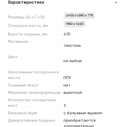
Характеристики
2400 x 1690 x 775
Размеры
(Ш
х
Г
х
В)
1950 х 1400
Спальное
место,
мм
Высота
сиденья,
мм
470
Материал
текстиль
Цвет
на выбор
Наполнение
посадочного
места
ППУ
Съемный
чехол
нет
Механизм
трансформации
выкатной
Количество
посадочных
мест
3
Бельевой
ящик
с бельевым ящиком
Декоративные
подушки
приобретаются
дополнительно