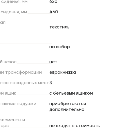
сиденья,
мм
620
сиденья,
мм
460
ал
текстиль
на выбор
й
чехол
нет
зм
трансформации
еврокнижка
ство
посадочных
мест
3
ой
ящик
с бельевым ящиком
тивные
подушки
приобретаются
дополнительно
элементы
и
уары
не входят в стоимость