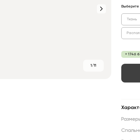
Выберите 
Ткань
Распол
+ 1746 
1/11
Характ
Размер
Спальн