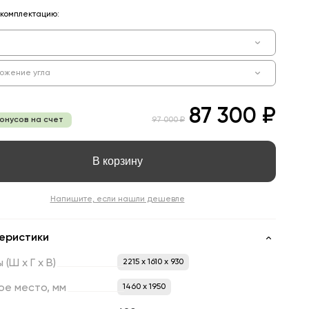
комплектацию:
ожение угла
87 300 ₽
бонусов на счет
97 000 ₽
В корзину
Напишите, если нашли дешевле
еристики
ы
(Ш
х
Г
х
В)
2215 x 1610 x 930
ое
место,
мм
1460 х 1950