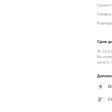
Ориент
Обивка
Размер
Срок д
18-32 р
Вы може
узнать 
Дополн
Д
С