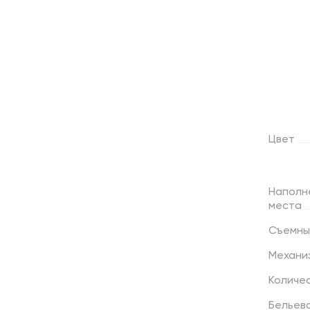
Цвет
Наполн
места
Съемны
Механи
Количе
Бельев