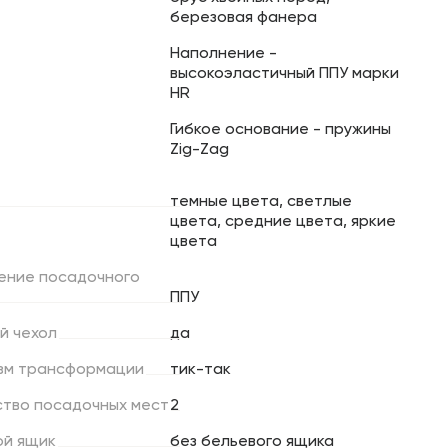
березовая фанера
Наполнение -
высокоэластичный ППУ марки
HR
Гибкое основание - пружины
Zig-Zag
темные цвета, светлые
цвета, средние цвета, яркие
цвета
ение
посадочного
ППУ
й
чехол
да
зм
трансформации
тик-так
ство
посадочных
мест
2
ой
ящик
без бельевого ящика