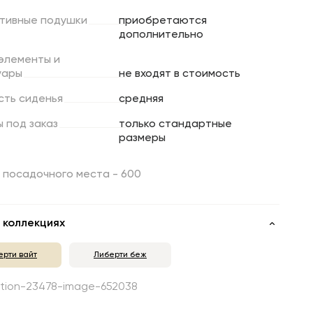
тивные
подушки
приобретаются
дополнительно
элементы
и
уары
не входят в стоимость
сть
сиденья
средняя
ы
под
заказ
только стандартные
размеры
 посадочного места - 600
 коллекциях
ерти вайт
Либерти беж