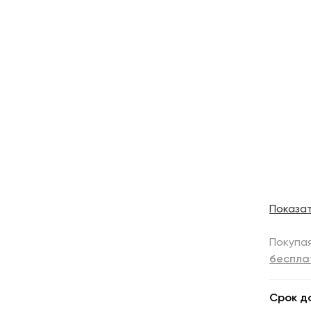
Показа
Покупая
беспла
Срок д