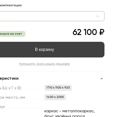
комплектацию:
62 100 ₽
бонуса на счет
В корзину
Напишите, если нашли дешевле
еристики
ы
(Ш
х
Г
х
В)
1710 x 1100 x 920
ое
место,
мм
1400 х 2000
ал
каркас - металлокаркас,
брус хвойных пород,