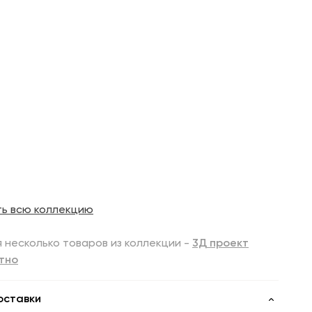
ть всю коллекцию
 несколько товаров из коллекции -
3Д проект
тно
оставки