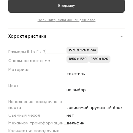
В корзину
Напишите, если нашли дешевле
Характеристики
1970 x 920 x 900
Размеры
(Ш
х
Г
х
В)
1850 х 1550
1850 х 820
Спальное
место,
мм
Материал
текстиль
Цвет
на выбор
Наполнение
посадочного
места
зависимый пружинный блок
Съемный
чехол
нет
Механизм
трансформации
дельфин
Количество
посадочных