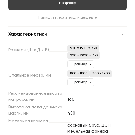
В корзину
Напишите, если нашли дешевле
Характеристики
920 x 1920 x 750
Размеры
(Ш
х
Д
х
В)
920 x 2020 x 750
+1 размер
800 х 1800
800 х 1900
Спальное
место,
мм
+1 размер
Рекомендованная
высота
матраса,
мм
160
Высота
от
пола
до
верха
царги,
мм
450
Материал
каркаса
сосновый брус, ДСП,
мебельная фанера