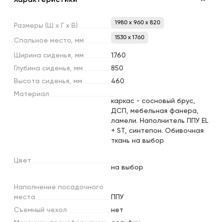
1980 x 960 x 820
Размеры
(Ш
х
Г
х
В)
1530 х 1760
Спальное
место,
мм
Ширина
сиденья,
мм
1760
Глубина
сиденья,
мм
850
Высота
сиденья,
мм
460
Материал
каркас - сосновый брус,
ДСП, мебельная фанера,
ламели. Наполнитель ППУ EL
+ ST, синтепон. Обивочная
ткань на выбор
Цвет
на выбор
Наполнение
посадочного
места
ППУ
Съемный
чехол
нет